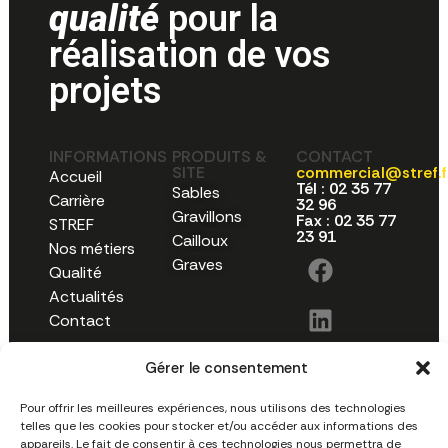
qualité
pour la
réalisation de vos
projets
INFORMATIONS
PRODUITS &
CONTACT
SITE
commercial@stref.f
Accueil
Tél : 02 35 77
Sables
Carrière
32 96
Gravillons
Fax : 02 35 77
STREF
23 91
Cailloux
Nos métiers
Graves
Qualité
Actualités
Contact
Gérer le consentement
Pour offrir les meilleures expériences, nous utilisons des technologies
telles que les cookies pour stocker et/ou accéder aux informations des
Des
Carrière
Politique de
appareils. Le fait de consentir à ces technologies nous permettra de