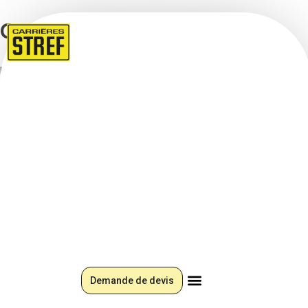
Catégorie :
Gravillons
Nous proposons, chez GPS, une large gamme de gravillons de
différentes dimensions et de différents traitements pour
tous vos travaux de décoration de jardin, de fabrication de
béton, d’aménagement paysager ou de terrassement d’allée
de jardin.
10/14 VAUBADON
Demande de devis