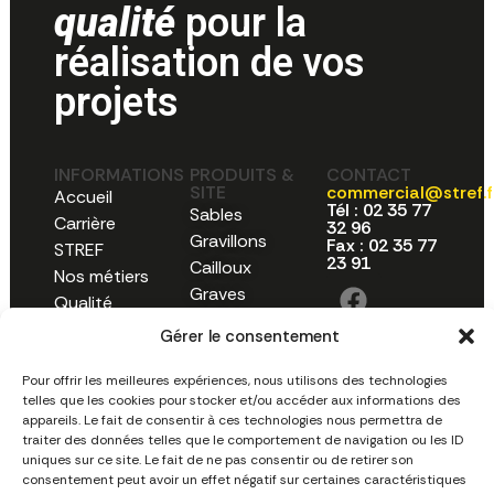
qualité
pour la
réalisation de vos
projets
INFORMATIONS
PRODUITS &
CONTACT
SITE
commercial@stref.f
Accueil
Tél : 02 35 77
Sables
Carrière
32 96
Gravillons
Fax : 02 35 77
STREF
23 91
Cailloux
Nos métiers
Graves
Qualité
Actualités
Gérer le consentement
Contact
Pour offrir les meilleures expériences, nous utilisons des technologies
telles que les cookies pour stocker et/ou accéder aux informations des
appareils. Le fait de consentir à ces technologies nous permettra de
traiter des données telles que le comportement de navigation ou les ID
uniques sur ce site. Le fait de ne pas consentir ou de retirer son
consentement peut avoir un effet négatif sur certaines caractéristiques
Des
Carrière
Politique de