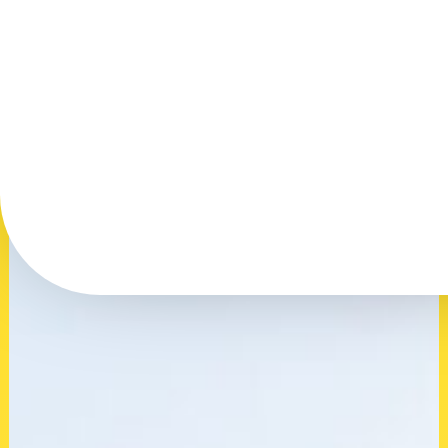
Les Carrières STREF, c’est avant tout une histoire
familiale. À l’aube du transfert de direction vers la
quatrième génération, nous vous proposons de revenir
ensemble sur ce que sont les carrières STREF et
quelles traces elles ont su laisser sur le territoire
normand.
Contactez-nous