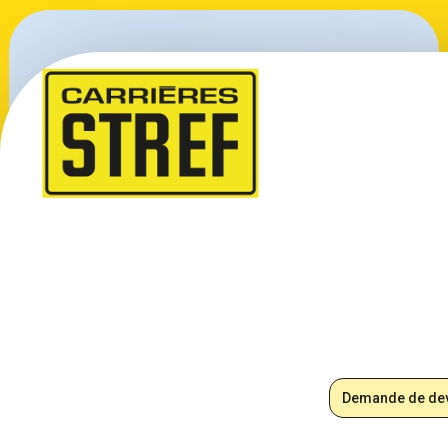
CARRIÈRES STREF
80 ans de
tradition
au coeur de la
vallée de la
Seine
Demande de de