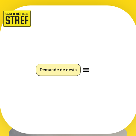
MATÉRIAUX
Panier
Demande de devis
février 17, 2025
admin
Idéal pour vos constructions, le sable STREF offre
qualité et polyvalence. Que ce soit pour du béton, du
mortier ou des aménagements extérieurs, nos granulats
vous garantissent des résultats durables et
professionnels.