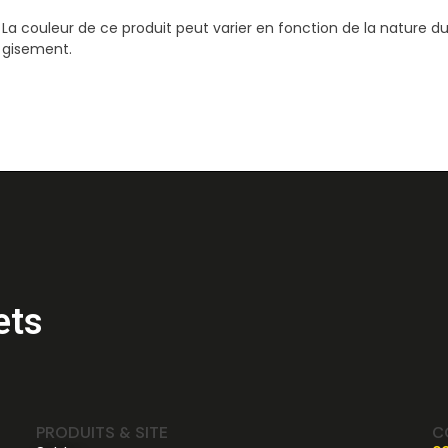
La couleur de ce produit peut varier en fonction de la nature d
gisement.
ets
PRODUITS & SITE
C