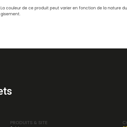
La couleur de ce produit peut varier en fonction de la nature d
gisement.
ets
PRODUITS & SITE
C